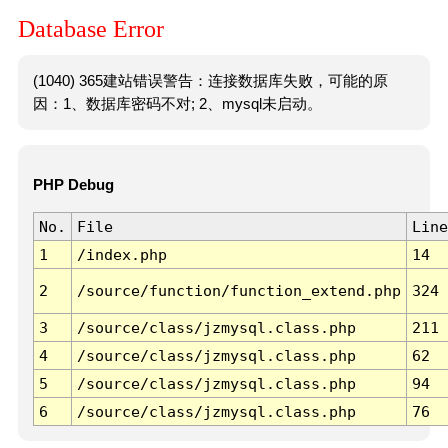
Database Error
(1040) 365建站错误警告：连接数据库失败，可能的原
因：1、数据库密码不对; 2、mysql未启动。
PHP Debug
No.
File
Line
1
/index.php
14
2
/source/function/function_extend.php
324
3
/source/class/jzmysql.class.php
211
4
/source/class/jzmysql.class.php
62
5
/source/class/jzmysql.class.php
94
6
/source/class/jzmysql.class.php
76