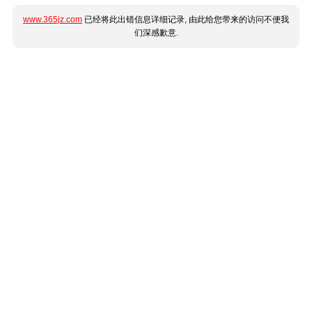
www.365jz.com
已经将此出错信息详细记录, 由此给您带来的访问不便我
们深感歉意.