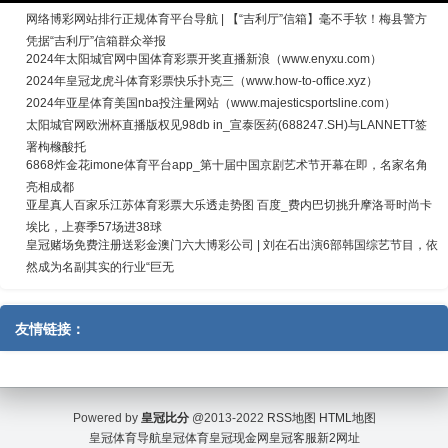
网络博彩网站排行正规体育平台导航 | 【“吉利厅”信箱】毫不手软！梅县警方
凭据“吉利厅”信箱群众举报
2024年太阳城官网中国体育彩票开奖直播新浪（www.enyxu.com）
2024年皇冠龙虎斗体育彩票快乐扑克三（www.how-to-office.xyz）
2024年亚星体育美国nba投注量网站（www.majesticsportsline.com）
太阳城官网欧洲杯直播版权见98db in_宣泰医药(688247.SH)与LANNETT签
署枸橼酸托
6868炸金花imone体育平台app_第十届中国京剧艺术节开幕在即，名家名角
亮相成都
亚星真人百家乐江苏体育彩票大乐透走势图 百度_费内巴切挑升摩洛哥时尚卡
埃比，上赛季57场进38球
皇冠赌场免费注册送彩金澳门六大博彩公司 | 刘在石出演6部韩国综艺节目，依
然成为名副其实的行业“巨无
友情链接：
Powered by
皇冠比分
@2013-2022
RSS地图
HTML地图
皇冠体育导航
皇冠体育
皇冠现金网
皇冠客服
新2网址