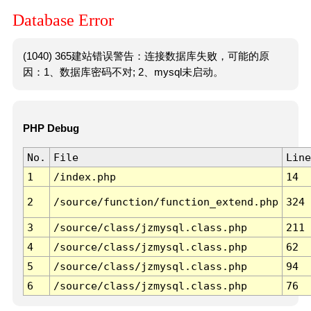
Database Error
(1040) 365建站错误警告：连接数据库失败，可能的原
因：1、数据库密码不对; 2、mysql未启动。
PHP Debug
No.
File
Line
1
/index.php
14
2
/source/function/function_extend.php
324
3
/source/class/jzmysql.class.php
211
4
/source/class/jzmysql.class.php
62
5
/source/class/jzmysql.class.php
94
6
/source/class/jzmysql.class.php
76