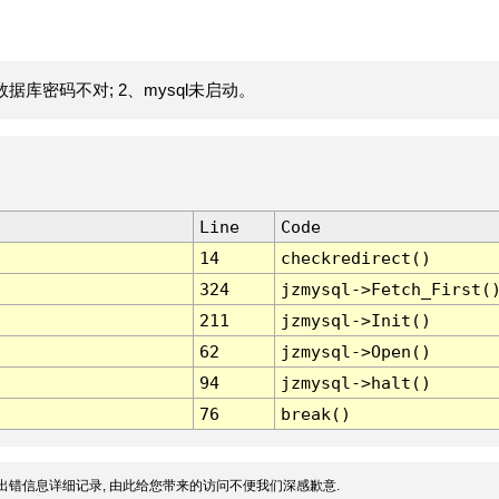
据库密码不对; 2、mysql未启动。
Line
Code
14
checkredirect()
324
jzmysql->Fetch_First(
211
jzmysql->Init()
62
jzmysql->Open()
94
jzmysql->halt()
76
break()
出错信息详细记录, 由此给您带来的访问不便我们深感歉意.