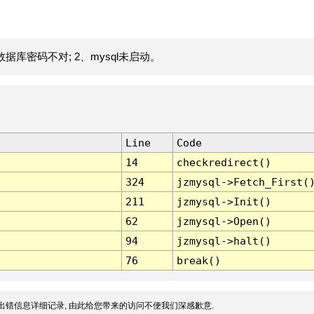
据库密码不对; 2、mysql未启动。
Line
Code
14
checkredirect()
324
jzmysql->Fetch_First(
211
jzmysql->Init()
62
jzmysql->Open()
94
jzmysql->halt()
76
break()
出错信息详细记录, 由此给您带来的访问不便我们深感歉意.