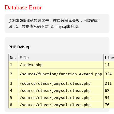
Database Error
(1040) 365建站错误警告：连接数据库失败，可能的原
因：1、数据库密码不对; 2、mysql未启动。
PHP Debug
No.
File
Line
1
/index.php
14
2
/source/function/function_extend.php
324
3
/source/class/jzmysql.class.php
211
4
/source/class/jzmysql.class.php
62
5
/source/class/jzmysql.class.php
94
6
/source/class/jzmysql.class.php
76