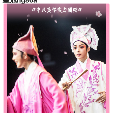
皇冠hg86a