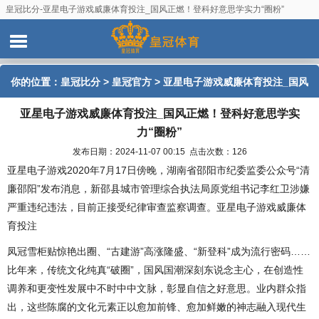
皇冠比分-亚星电子游戏威廉体育投注_国风正燃！登科好意思学实力“圈粉”
你的位置：
皇冠比分
>
皇冠官方
> 亚星电子游戏威廉体育投注_国风
亚星电子游戏威廉体育投注_国风正燃！登科好意思学实
正燃！登科好意思学实力“圈粉”
力“圈粉”
发布日期：2024-11-07 00:15 点击次数：126
亚星电子游戏2020年7月17日傍晚，湖南省邵阳市纪委监委公众号“清
廉邵阳”发布消息，新邵县城市管理综合执法局原党组书记李红卫涉嫌
严重违纪违法，目前正接受纪律审查监察调查。亚星电子游戏威廉体
育投注
凤冠雪柜贴惊艳出圈、“古建游”高涨隆盛、“新登科”成为流行密码……
比年来，传统文化纯真“破圈”，国风国潮深刻东说念主心，在创造性
调养和更变性发展中不时中中文脉，彰显自信之好意思。业内群众指
出，这些陈腐的文化元素正以愈加前锋、愈加鲜嫩的神志融入现代生