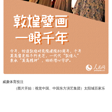
威廉体育投注
（图片开始：视觉中国、中国东方演艺集团）太阳城百家乐