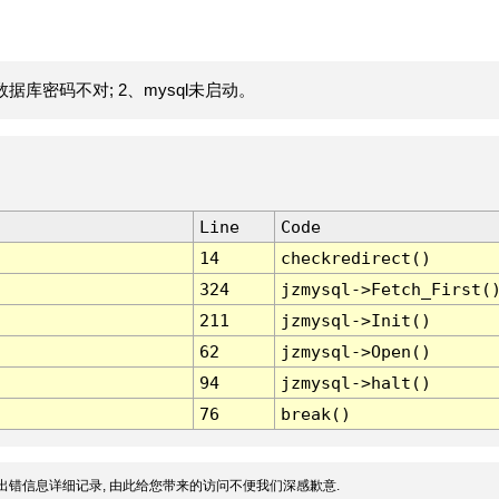
据库密码不对; 2、mysql未启动。
Line
Code
14
checkredirect()
324
jzmysql->Fetch_First(
211
jzmysql->Init()
62
jzmysql->Open()
94
jzmysql->halt()
76
break()
出错信息详细记录, 由此给您带来的访问不便我们深感歉意.