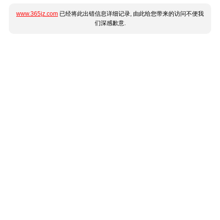
www.365jz.com
已经将此出错信息详细记录, 由此给您带来的访问不便我
们深感歉意.