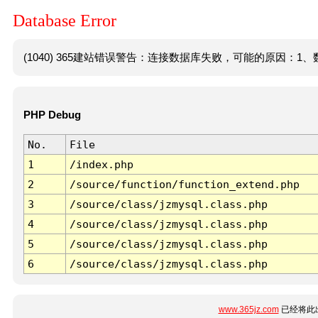
Database Error
(1040) 365建站错误警告：连接数据库失败，可能的原因：1、数
PHP Debug
No.
File
1
/index.php
2
/source/function/function_extend.php
3
/source/class/jzmysql.class.php
4
/source/class/jzmysql.class.php
5
/source/class/jzmysql.class.php
6
/source/class/jzmysql.class.php
www.365jz.com
已经将此