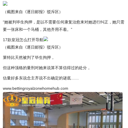
（截图来自《逐日邮报》驳斥区）
“她被判毕生拘押，是以不需要任何康复治愈来对她进行纠正，她只需
要一张床和一个马桶，其他齐用不着。”
17款皇冠怎么打开导航
（截图来自《逐日邮报》驳斥区）
莱特比天然被判了毕生拘押，
但这种顶格的量刑对她来说算不算信得过的处分，
估量好多东说念主齐说不出确定的谜底.......
www.bettingroyalzonehomehub.com