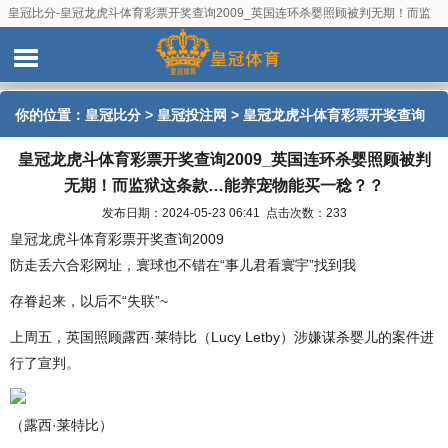
皇冠比分-皇冠龙虎斗体育彩票开奖查询2009_英国连环杀婴照顾被判无期！而监
狱这条款…能养宠物能买一稔？？
你的位置：
皇冠比分
>
皇冠投注网
> 皇冠龙虎斗体育彩票开奖查询
皇冠龙虎斗体育彩票开奖查询2009_英国连环杀婴照顾被判
2009_英国连环杀婴照顾被判无期！而监狱这条款…能养宠物能买一
无期！而监狱这条款…能养宠物能买一稔？？
稔？？
发布日期：2024-05-23 06:41 点击次数：233
皇冠龙虎斗体育彩票开奖查询2009
防走丢六合彩网址，寰球也不错在“事儿君看寰宇”找到我
存眷起来，以后不“失联”~
上周五，英国照顾露西·莱特比（Lucy Letby）涉嫌谋杀婴儿的案件进
行了宣判。
（露西·莱特比）