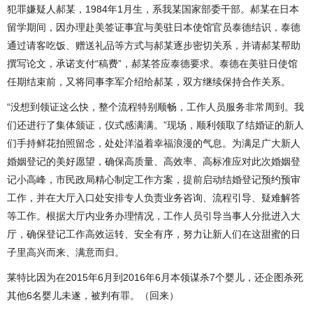
犯罪嫌疑人郝某，1984年1月生，系我某国家部委干部。郝某在日本
留学期间，因办理赴美签证事宜与美驻日本使馆官员泰德结识，泰德
通过请客吃饭、赠送礼品等方式与郝某逐步密切关系，并请郝某帮助
撰写论文，承诺支付“稿费”，郝某答应泰德要求。泰德在美驻日使馆
任期结束前，又将同事李军介绍给郝某，双方继续保持合作关系。
“没想到领证这么快，整个流程特别顺畅，工作人员服务非常周到。我
们还进行了集体颁证，仪式感满满。”现场，顺利领取了结婚证的新人
们手持鲜花拍照留念，处处洋溢着幸福浪漫的气息。为满足广大新人
婚姻登记的美好愿望，确保高质量、高效率、高标准应对此次婚姻登
记小高峰，市民政局精心制定工作方案，提前启动结婚登记预约预审
工作，并在大厅入口处安排专人负责业务咨询、流程引导、疑难解答
等工作。根据大厅内业务办理情况，工作人员引导当事人分批进入大
厅，确保登记工作高效运转、安全有序，努力让新人们在这甜蜜的日
子里高兴而来、满意而归。
莱特比因为在2015年6月到2016年6月本领谋杀7个婴儿，还企图杀死
其他6名婴儿未遂，被判有罪。（回来）