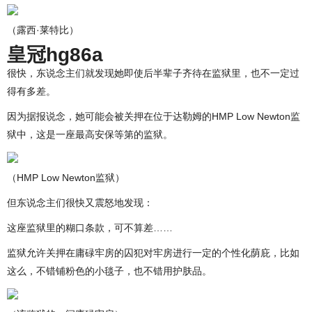
（露西·莱特比）
皇冠hg86a
很快，东说念主们就发现她即使后半辈子齐待在监狱里，也不一定过
得有多差。
因为据报说念，她可能会被关押在位于达勒姆的HMP Low Newton监
狱中，这是一座最高安保等第的监狱。
（HMP Low Newton监狱）
但东说念主们很快又震怒地发现：
这座监狱里的糊口条款，可不算差……
监狱允许关押在庸碌牢房的囚犯对牢房进行一定的个性化荫庇，比如
这么，不错铺粉色的小毯子，也不错用护肤品。