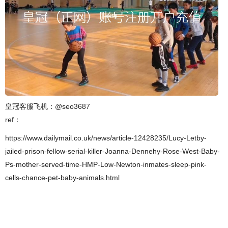
皇冠客服飞机：@seo3687
ref：
https://www.dailymail.co.uk/news/article-12428235/Lucy-Letby-
jailed-prison-fellow-serial-killer-Joanna-Dennehy-Rose-West-Baby-
Ps-mother-served-time-HMP-Low-Newton-inmates-sleep-pink-
cells-chance-pet-baby-animals.html