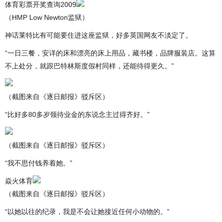
体育彩票开奖查询2009
（HMP Low Newton监狱）
神话莱特比有可能要住进这座监狱，好多英国网友不淡定了。
“一日三餐，安详的床和漂亮的床上用品，藏书楼，品牌服装店。这算
不上处分，就跟巴特林斯度假村同样，还能待得更久。”
（截图来自《逐日邮报》驳斥区）
“比好多80多岁领待业金的东说念主过得齐好。”
（截图来自《逐日邮报》驳斥区）
“我不思付钱养着她。”
焱火体育
（截图来自《逐日邮报》驳斥区）
“以她以往的纪录，我是不会让她接近任何小动物的。”