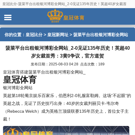
皇冠比分-菠菜平台出租银河博彩全网站_2-0见证135年历史！英超40岁女裁首
秀：3黄0争议，官方道贺
你的位置：
皇冠比分
>
皇冠新网址
> 菠菜平台出租银河博彩全网站
菠菜平台出租银河博彩全网站_2-0见证135年历史！英超40
_2-0见证135年历史！英超40岁女裁首秀：3黄0争议，官方道贺
岁女裁首秀：3黄0争议，官方道贺
发布日期：2025-08-03 04:28 点击次数：189
皇冠体育搭建
菠菜平台出租银河博彩全网站_
皇冠体育
银河博彩全网站
英超第18轮葡京娱乐百家乐，伯恩利2-0礼服富勒姆。这场“不起眼”的
英超之战，见证了历史技巧出身：40岁的女裁判丽贝卡-韦尔奇
（Rebecca Welch）成为英格兰顶级联赛135年历史上，首位女子主
裁！