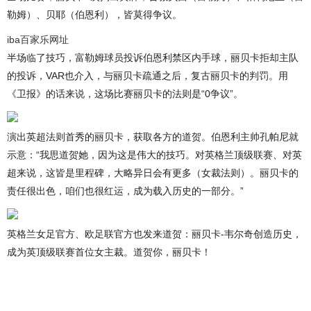
勒姆）、贝耶（伯恩利），皆莫得争议。
iba百家乐网址
半场临了技巧，富勒姆球员投诉伯恩利禁区内手球，丽贝卡拒却主队
的投诉，VAR也介入，与丽贝卡疏通之后，复古丽贝卡的判罚。用
《卫报》的话来说，这场比赛丽贝卡的法则是“0争议”。
演出英超法则首秀的丽贝卡，获取各方的道贺。伯恩利主帅孔帕尼就
示意：“我思道贺她，因为这是伟大的技巧。对英格兰顶级联赛、对英
超来说，这皆是里程碑，大略异日会有更多（女裁法则）。丽贝卡的
责任很出色，咱们也很红运，成为载入历史的一部分。”
英格兰女足官方、欧足联官方也发来道贺：丽贝卡-韦尔奇创造历史，
成为英顶级联赛首位女主裁。道贺你，丽贝卡！