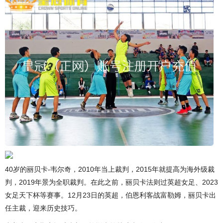
40岁的丽贝卡-韦尔奇，2010年当上裁判，2015年就提高为海外级裁
判，2019年景为全职裁判。在此之前，丽贝卡法则过英超女足、2023
女足天下杯等赛事。12月23日的英超，伯恩利客战富勒姆，丽贝卡出
任主裁，迎来历史技巧。