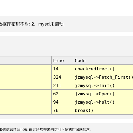
据库密码不对; 2、mysql未启动。
Line
Code
14
checkredirect()
324
jzmysql->Fetch_First(
211
jzmysql->Init()
62
jzmysql->Open()
94
jzmysql->halt()
76
break()
出错信息详细记录, 由此给您带来的访问不便我们深感歉意.