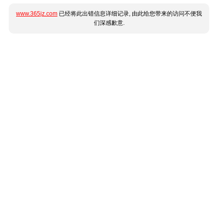
www.365jz.com
已经将此出错信息详细记录, 由此给您带来的访问不便我
们深感歉意.