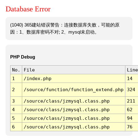
Database Error
(1040) 365建站错误警告：连接数据库失败，可能的原
因：1、数据库密码不对; 2、mysql未启动。
PHP Debug
No.
File
Line
1
/index.php
14
2
/source/function/function_extend.php
324
3
/source/class/jzmysql.class.php
211
4
/source/class/jzmysql.class.php
62
5
/source/class/jzmysql.class.php
94
6
/source/class/jzmysql.class.php
76