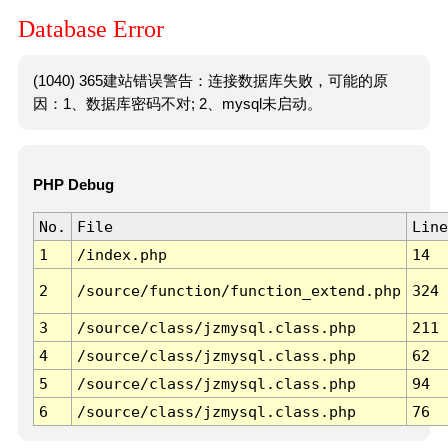
Database Error
(1040) 365建站错误警告：连接数据库失败，可能的原
因：1、数据库密码不对; 2、mysql未启动。
PHP Debug
No.
File
Line
1
/index.php
14
2
/source/function/function_extend.php
324
3
/source/class/jzmysql.class.php
211
4
/source/class/jzmysql.class.php
62
5
/source/class/jzmysql.class.php
94
6
/source/class/jzmysql.class.php
76