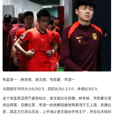
有盘算一：林良铭、谢文能、韦世豪、李源一
当期前区号码大小比为2:3，四区比为1:2:2:0，奇偶比为2:3。
这个有盘算适用于菱形站位，谢文能出任前腰。林良铭，韦世豪分居
傍边两翼。后腰位置，李源一的抢断阻挠智商要强于王上源。前腰位
置，国足主打高位压迫，上半场让谢文能合作张玉宁，拜合拉木组织