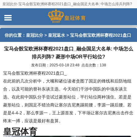
皇冠比分-宝马会骰宝欧洲杯赛程2021盘口_融会国足大名单: 中场怎么排兵列阵?
菱形中场OR平行站位?
你的位置：
皇冠比分
>
皇冠返水
> 宝马会骰宝欧洲杯赛程2021盘口
宝马会骰宝欧洲杯赛程2021盘口_融会国足大名单: 中场怎么
_融会国足大名单: 中场怎么排兵列阵? 菱形中场OR平行站位?
排兵列阵? 菱形中场OR平行站位?
发布日期：2025-03-18 23:48 点击次数：138
宝马会骰宝欧洲杯赛程2021盘口_
在此前的几次分析中，大嘴和诸位读者贪图了国足的锋线和后防地组
合，以及可能的替补东谈主选。今天咱们干涉中国队的中场东谈主
选。在此前中国队分手尝试过菱形站位，平行站位两种顶住。若是是
菱形站位，则国足不错洽商让塞尔吉尼奥踢前腰，李源一踢后腰。若
是是4-4-2，那么李源一，王上源首发，下半场让塞尔吉尼奥出击作念
终末一搏，应该是最好有盘算。
皇冠体育