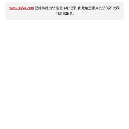
www.365jz.com
已经将此出错信息详细记录, 由此给您带来的访问不便我
们深感歉意.