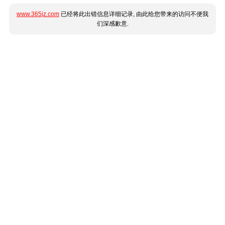
www.365jz.com
已经将此出错信息详细记录, 由此给您带来的访问不便我
们深感歉意.