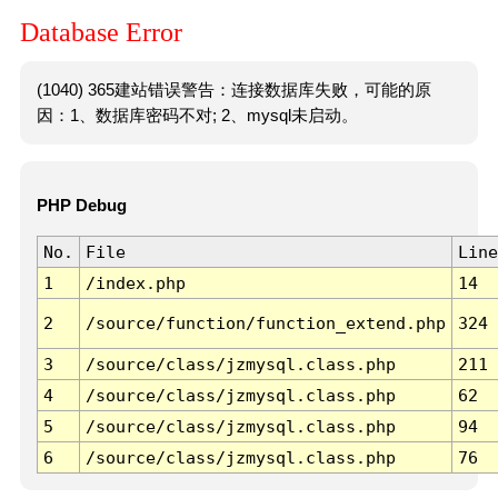
Database Error
(1040) 365建站错误警告：连接数据库失败，可能的原
因：1、数据库密码不对; 2、mysql未启动。
PHP Debug
No.
File
Line
1
/index.php
14
2
/source/function/function_extend.php
324
3
/source/class/jzmysql.class.php
211
4
/source/class/jzmysql.class.php
62
5
/source/class/jzmysql.class.php
94
6
/source/class/jzmysql.class.php
76