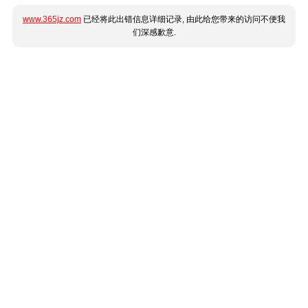
www.365jz.com
已经将此出错信息详细记录, 由此给您带来的访问不便我
们深感歉意.