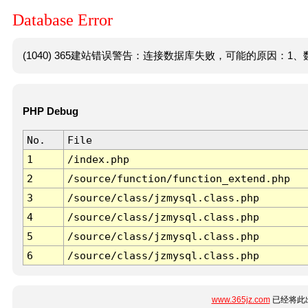
Database Error
(1040) 365建站错误警告：连接数据库失败，可能的原因：1、数
PHP Debug
No.
File
1
/index.php
2
/source/function/function_extend.php
3
/source/class/jzmysql.class.php
4
/source/class/jzmysql.class.php
5
/source/class/jzmysql.class.php
6
/source/class/jzmysql.class.php
www.365jz.com
已经将此