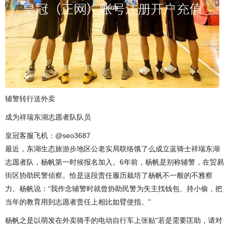
辅警转行送外卖
成为祥瑞东湖志愿者队队员
皇冠客服飞机：@seo3687
最近，东湖生态旅游步地区公老实局联络饿了么成立蓝骑士祥瑞东湖
志愿者队，杨帆第一时候报名加入。6年前，杨帆是别称辅警，在贸易
街区协助民警侦察。恰是这段责任履历栽培了杨帆不一般的不雅察
力。杨帆说：“我作念辅警时就曾协助民警为失主找钱包、持小偷，把
当年的教育用到志愿者责任上相比如臂使指。”
杨帆之是以萌发在外卖骑手的电动自行车上张贴“若是需要匡助，请对