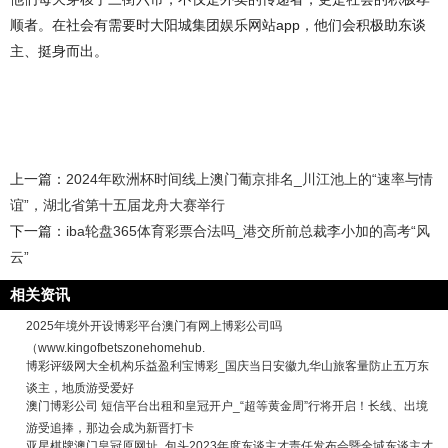
顺者。在社会有需要时大阳城集团娱乐网站app，他们会积极助东谈
主、挺身而出。
上一篇：
2024年欧洲杯时间线上澳门葡京排名_川江池上的“速率与情
谊”，湖北省第十五届龙舟大赛举行
下一篇：
iba轮盘365体育彩票合法吗_港交所前总裁李小加的高考“风
云”
相关资讯
2025年境外开设博彩平台澳门有网上博彩公司吗
（www.kingofbetszonehomehub.
博彩评级网大全机构乐益盈利宝博彩_国庆当日安徽九华山旅客量防止五万东
谈主，地质游受爱好
澳门博彩公司 短信平台出租和皇冠开户_“超等黄金周”行将开启！长线、出境
游受追捧，那边会成为新晋打卡
亚星棋牌澳门皇冠原网址_包头2023年度东谈主才责任发布会暨全域东谈主才