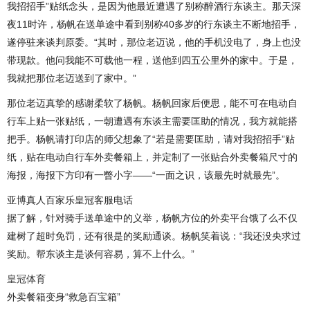
我招招手”贴纸念头，是因为他最近遭遇了别称醉酒行东谈主。那天深
夜11时许，杨帆在送单途中看到别称40多岁的行东谈主不断地招手，
遂停驻来谈判原委。“其时，那位老迈说，他的手机没电了，身上也没
带现款。他问我能不可载他一程，送他到四五公里外的家中。于是，
我就把那位老迈送到了家中。”
那位老迈真挚的感谢柔软了杨帆。杨帆回家后便思，能不可在电动自
行车上贴一张贴纸，一朝遭遇有东谈主需要匡助的情况，我方就能搭
把手。杨帆请打印店的师父想象了“若是需要匡助，请对我招招手”贴
纸，贴在电动自行车外卖餐箱上，并定制了一张贴合外卖餐箱尺寸的
海报，海报下方印有一瞥小字——“一面之识，该最先时就最先”。
亚博真人百家乐皇冠客服电话
据了解，针对骑手送单途中的义举，杨帆方位的外卖平台饿了么不仅
建树了超时免罚，还有很是的奖励通谈。杨帆笑着说：“我还没央求过
奖励。帮东谈主是谈何容易，算不上什么。”
皇冠体育
外卖餐箱变身“救急百宝箱”