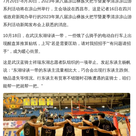
7月20日~8月30日，2023年第八届凉山彝族火把节暨夏季清凉凉山游
系列活动将在凉山州举行，主会场设在西昌市。这是记者16日在四川
省政府新闻办举行的2023年第八届凉山彝族火把节暨夏季清凉凉山游
系列活动新闻发布会上获悉的消息。
10月18日，在武汉东湖绿谈一带，一些饿了么骑手的电动自行车上出
现醒盘算推算贴纸，上写“若是需要匡助，请对我招招手”“有问题请招
手”，成为暖心街景。
这是武汉蓝骑士祥瑞东湖志愿者队组织的一项举止。发起东谈主杨帆
说：“东湖绿谈一带的东谈主流量相比大，巧合会出现行东谈主跌倒、
物品遗失等情况。行东谈主有贫寒不错随时召唤遭遇的蓝骑士，咱们
能帮一把就帮一把。”