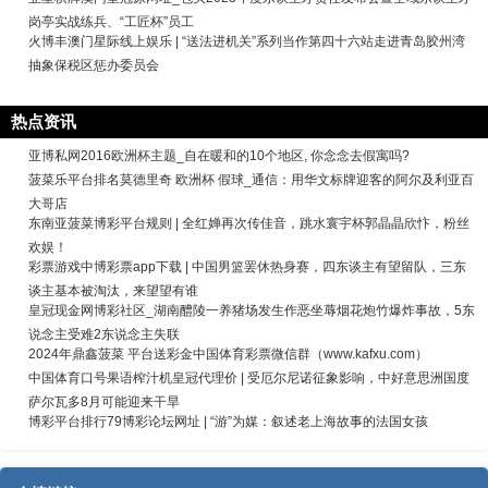
岗亭实战练兵、“工匠杯”员工
火博丰澳门星际线上娱乐 | “送法进机关”系列当作第四十六站走进青岛胶州湾
抽象保税区惩办委员会
热点资讯
亚博私网2016欧洲杯主题_自在暖和的10个地区, 你念念去假寓吗?
菠菜乐平台排名莫德里奇 欧洲杯 假球_通信：用华文标牌迎客的阿尔及利亚百
大哥店
东南亚菠菜博彩平台规则 | 全红婵再次传佳音，跳水寰宇杯郭晶晶欣忭，粉丝
欢娱！
彩票游戏中博彩票app下载 | 中国男篮罢休热身赛，四东谈主有望留队，三东
谈主基本被淘汰，来望望有谁
皇冠现金网博彩社区_湖南醴陵一养猪场发生作恶坐蓐烟花炮竹爆炸事故，5东
说念主受难2东说念主失联
2024年鼎鑫菠菜 平台送彩金中国体育彩票微信群（www.kafxu.com）
中国体育口号果语榨汁机皇冠代理价 | 受厄尔尼诺征象影响，中好意思洲国度
萨尔瓦多8月可能迎来干旱
博彩平台排行79博彩论坛网址 | “游”为媒：叙述老上海故事的法国女孩