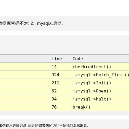
据库密码不对; 2、mysql未启动。
Line
Code
14
checkredirect()
324
jzmysql->Fetch_First(
211
jzmysql->Init()
62
jzmysql->Open()
94
jzmysql->halt()
76
break()
出错信息详细记录, 由此给您带来的访问不便我们深感歉意.